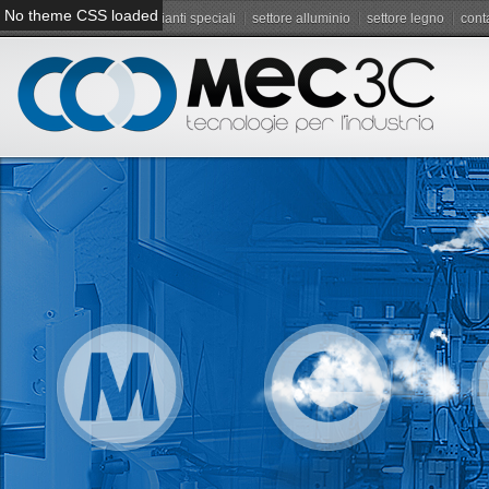
No theme CSS loaded
servizi
berenice
impianti speciali
settore alluminio
settore legno
conta