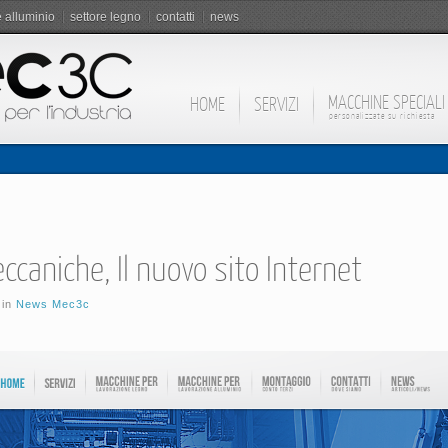
e alluminio
settore legno
contatti
news
MACCHINE SPECIALI
HOME
SERVIZI
personalizzate su richiesta
ccaniche, Il nuovo sito Internet
 in
News Mec3c