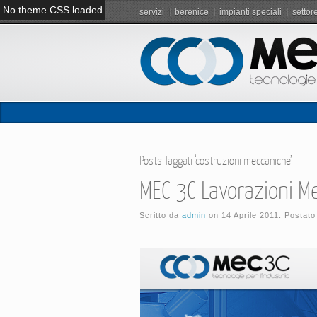
No theme CSS loaded
servizi
berenice
impianti speciali
settor
Posts Taggati ‘costruzioni meccaniche’
MEC 3C Lavorazioni Me
Scritto da
admin
on
14 Aprile 2011
. Postato