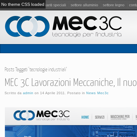
No theme CSS loaded
servizi
berenice
impianti speciali
settore alluminio
settore legno
conta
Posts Taggati ‘tecnologie industriali’
MEC 3C Lavorazioni Meccaniche, Il nuo
Scritto da
admin
on
14 Aprile 2011
. Postato in
News Mec3c